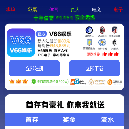
bty体育app - 下载最新版
En
乘用车
商用车
摩托车
工
首页
丨
产品及市场
变速箱油