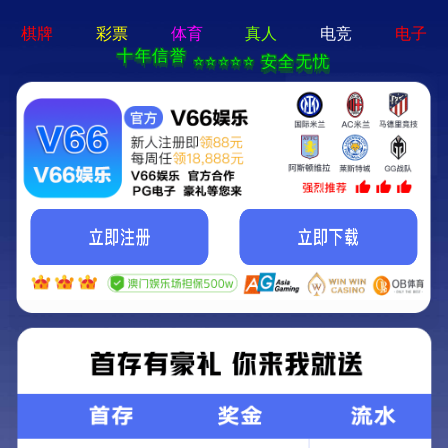
bty体育app - 下载最新版
En
首页
丨
关于我们
丨
权属公司